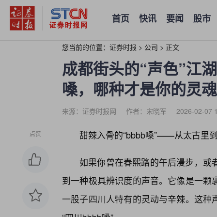
首页
快讯
要闻
股市
您当前的位置：
证券时报
>
公司
>
正文
成都街头的“声色”江湖：
嗓，哪种才是你的灵魂
来源：证券时报网
作者：宋晓军
2026-02-07 
甜辣入骨的“bbbb嗓”——从太古
点赞
如果你曾在春熙路的午后漫步，或
到一种极具辨识度的声音。它像是一颗裹
一股子四川人特有的灵动与辛辣。这种