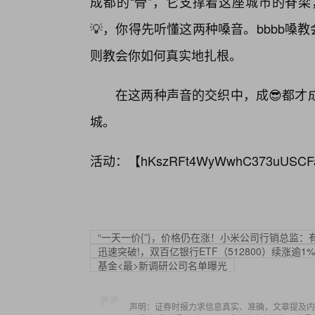
成都的“骨”，它支撑着这座城市的脊
💡，你得先听懂这两种嗓音。bbbb嗓
则教会你如何真实地扎根。
在这两种声音的交织中，成😎都才
城。
活动：【
hKszRFt4WyWwhC373uUSCF
“一天一价{”}，价格仍在涨！小米公司行销总监：有
迅速突破!，双百亿银行ETF（512800）续涨逾
基金<最>新调研公司名单曝光
声明：证券时报力求信息真实、准确，文章提及内