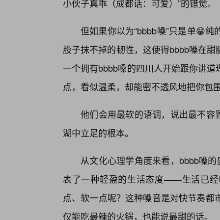
小伙子真乖（成都话：可爱）”的错觉。
但如果你以为“bbbb嗓”只是单
股子抹不掉的韧性，这使得bbbb嗓在
一个拥有bbbb嗓的四川人开始跟你讲
点，看似温柔，却能密不透风地把你包
他们会用最软的语调，说出最不容置
湖中立足的根本。
从文化心理学角度来看，bbbb嗓
表了一种轻盈的生活态度——生活已经
点、软一点呢？这种嗓音是对快节奏都市
仅能吃最辣的火锅，也能说最甜的话。