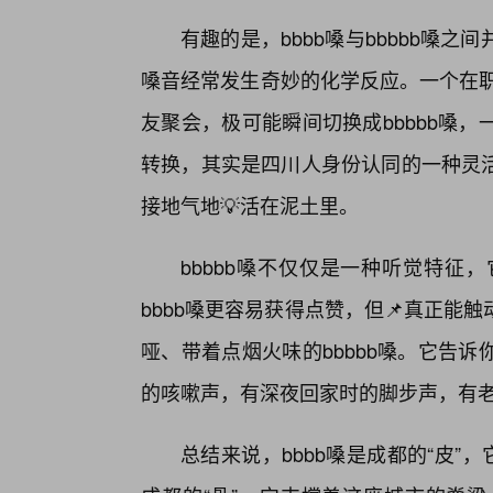
有趣的是，bbbb嗓与bbbbb嗓
嗓音经常发生奇妙的化学反应。一个在职
友聚会，极可能瞬间切换成bbbbb嗓
转换，其实是四川人身份认同的一种灵
接地气地💡活在泥土里。
bbbbb嗓不仅仅是一种听觉特征
bbbb嗓更容易获得点赞，但📌真正
哑、带着点烟火味的bbbbb嗓。它告
的咳嗽声，有深夜回家时的脚步声，有
总结来说，bbbb嗓是成都的“皮”