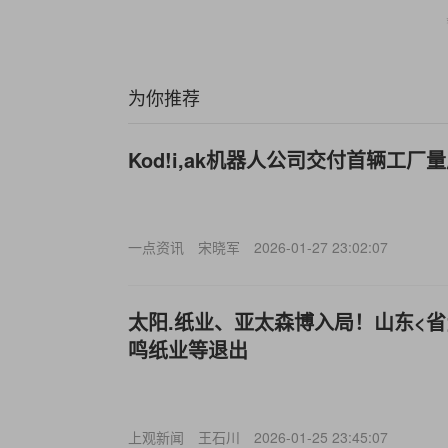
为你推荐
Kod!i,ak机器人公司交付首辆工
一点资讯
宋晓军
2026-01-27 23:02:07
太阳.纸业、亚太森博入局！山东<
鸣纸业等退出
上观新闻
王石川
2026-01-25 23:45:07