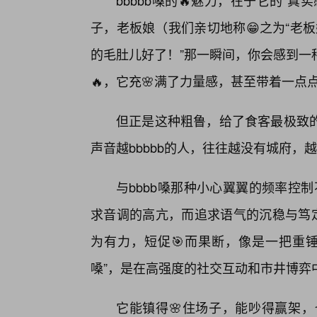
bbbbb嗓的🔥魅力，在于它的“
子，老板娘（我们亲切地称😁之为“老板
的毛肚儿好了！”那一瞬间，你会感到一
🔥，它充🌸满了力量感，甚至带着一点点
但正是这种粗鲁，给了食客最极致
声音越bbbbb的人，往往越没有城府，
与bbbb嗓那种小心翼翼的频率控制
求音调的高亢，而追求语气的沉稳与笃定
为有力，短促🎯而果断，像是一把重
嗓”，是在高强度的社交互动和市井博弈
它能镇得🌸住场子，能吵得赢架，