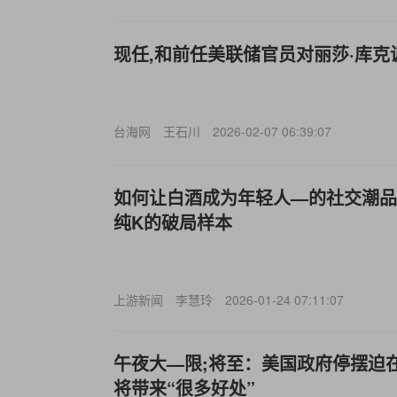
现任,和前任美联储官员对丽莎·库
台海网
王石川
2026-02-07 06:39:07
如何让白酒成为年轻人—的社交潮品
纯K的破局样本
上游新闻
李慧玲
2026-01-24 07:11:07
午夜大—限;将至：美国政府停摆迫
将带来“很多好处”